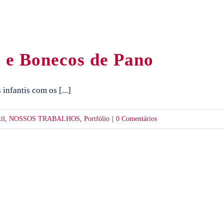
 e Bonecos de Pano
nfantis com os [...]
il
,
NOSSOS TRABALHOS
,
Portfólio
|
0 Comentários